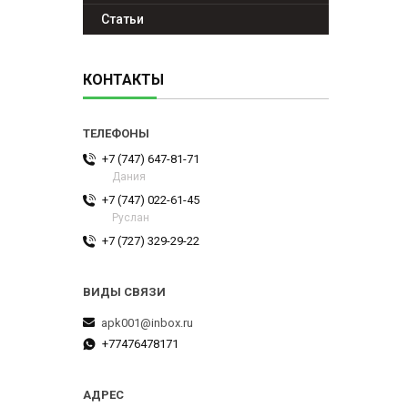
Статьи
КОНТАКТЫ
+7 (747) 647-81-71
Дания
+7 (747) 022-61-45
Руслан
+7 (727) 329-29-22
apk001@inbox.ru
+77476478171