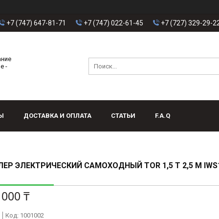
+7 (747) 647-81-71
+7 (747) 022-61-45
+7 (727) 329-29-2
ание
е -
Ы
ДОСТАВКА И ОПЛАТА
СТАТЬИ
F.A.Q
ЕР ЭЛЕКТРИЧЕСКИЙ САМОХОДНЫЙ TOR 1,5 Т 2,5 М IWS
 000 ₸
Код:
1001002