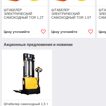
ШТАБЕЛЕР
ШТАБЕЛЕР
ШТА
ЭЛЕКТРИЧЕСКИЙ
ЭЛЕКТРИЧЕСКИЙ
ЭЛЕ
САМОХОДНЫЙ TOR 1,2Т
САМОХОДНЫЙ TOR 1,5Т
САМ
3,5М WS12S-3500
3,5М WS15SL-3500
2,5 
Цену уточняйте
Цену уточняйте
Цен
Акционные предложения и новинки
Штабелер самоходный 1,5 т