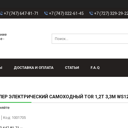
+7 (747) 647-81-71
+7 (747) 022-61-45
+7 (727) 329-29-2
ание
е -
Ы
ДОСТАВКА И ОПЛАТА
СТАТЬИ
F.A.Q
ЕР ЭЛЕКТРИЧЕСКИЙ САМОХОДНЫЙ TOR 1,2Т 3,3М WS12
няйте
Код:
1001705
7) 647-81-71