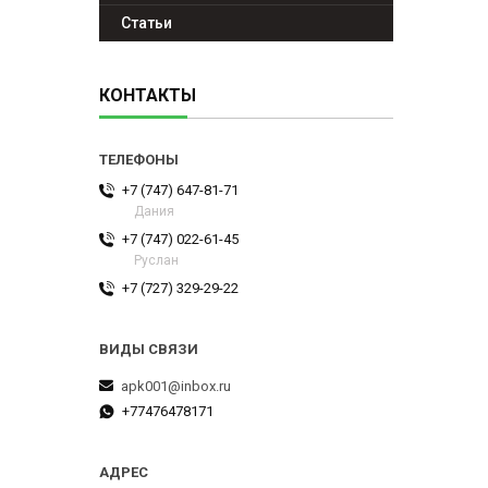
Статьи
КОНТАКТЫ
+7 (747) 647-81-71
Дания
+7 (747) 022-61-45
Руслан
+7 (727) 329-29-22
apk001@inbox.ru
+77476478171