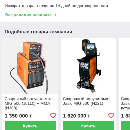
Возврат товара в течение 14 дней по договоренности
Все условия возврата
Подобные товары компании
Сварочный полуавтомат
Сварочный полуавтомат
Сва
MIG 500 (J8110) + ММА
Jasic MIG 500 (N221)
Jasi
(N308)
вст
охл
1 350 000
1 620 000
1 8
₸
₸
Купить
Купить