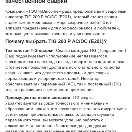
качественной сварки
Компания «ТОО RiDincome» рада предложить вам сварочный
инвертор TIG 200 P AC/DC (E201), который станет вашим
надежным помощником в мире сварочных работ. Этот
аппарат предназначен для профессионалов и любителей,
которые ценят высокое качество и универсальность.
Почему выбрать TIG 200 P AC/DC (E201)?
Технология TIG сварки
: Сварка методом TIG (Tungsten Inert
Gas) подразумевает использование неплавящегося
вольфрамового электрода в среде инертного защитного газа.
Этот метод позволяет достигать исключительного качества
сварных швов, что делает его идеальным для сварки
нержавеющих и углеродистых сталей. Инвертор
обеспечивает как переменный (AC), так и постоянный (DC)
ток, что расширяет возможности применения.
Преимущества использования
: TIG сварка
характеризуется высокой точностью и минимальным
образованием шлаков, что позволяет выполнять аккуратные и
эстетически привлекательные швы. Благодаря функции
переменного тока, вы можете успешно работать с
алюминием, а постоянный ток подходит для других
металлов, включая различные низколегированные стали.