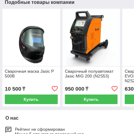
Подобные товары компании
Сварочная маска Jasic P
Сварочный полуавтомат
Свар
500B
Jasic MIG 200 (N2S53)
EVO
N2S
10 500
950 000
630
₸
₸
Купить
Купить
О нас
Рейтинг не сформирован