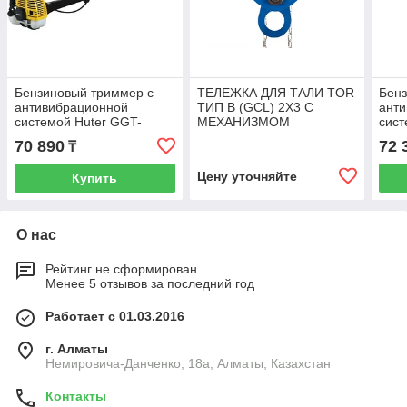
Бензиновый триммер с
ТЕЛЕЖКА ДЛЯ ТАЛИ TOR
Бенз
антивибрационной
ТИП В (GCL) 2Х3 С
ант
системой Huter GGT-
МЕХАНИЗМОМ
сист
2900S PRO 70/2/29
ПЕРЕДВИЖЕНИЯ
2900
70 890
72 
₸
Цену уточняйте
Купить
О нас
Рейтинг не сформирован
Менее 5 отзывов за последний год
Работает с 01.03.2016
г. Алматы
Немировича-Данченко, 18а, Алматы, Казахстан
Контакты