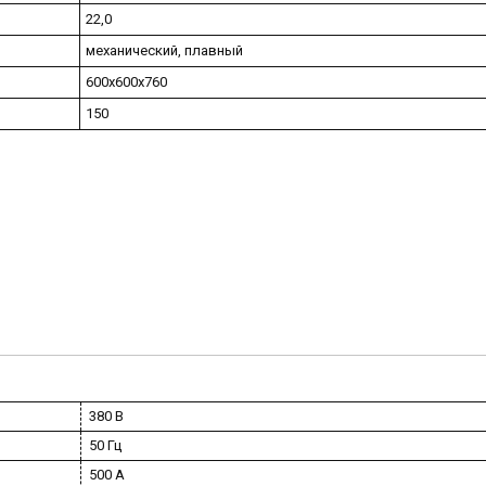
22,0
механический, плавный
600х600х760
150
380 В
50 Гц
500 А