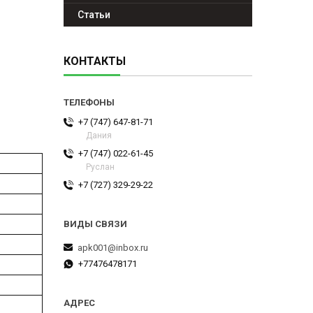
Статьи
КОНТАКТЫ
+7 (747) 647-81-71
Дания
+7 (747) 022-61-45
Руслан
+7 (727) 329-29-22
apk001@inbox.ru
+77476478171