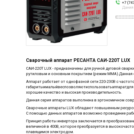
+7 (74
Дания
Сварочный аппарат РЕСАНТА САИ-220T LUX
САИ-220T LUX - предназначены для ручной дуговой свар
рутиловым и основным покрытием (режим ММА).Данная с
Аппарат работает от однофазной сети 220-230В с частот
габаритыималыйвеспозволяютиспользоватьаппаратдля л
хорошее качество и высокая производительность.
Данная серия аппаратов выполнена в эргономичном сов
Сварочные аппараты LUX обладают повышенным ресурс
С помощью данных аппаратов возможно проведение рабо
Принцип работы инвертора заключается в преобразовани
величиной в 400В, которое преобразуется в высокочаст
плавящимся электродом.