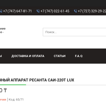
+7 (747) 647-81-71
+7 (747) 022-61-45
+7 (727) 329-29-2
ание
е -
Ы
ДОСТАВКА И ОПЛАТА
СТАТЬИ
F.A.Q
НЫЙ АППАРАТ РЕСАНТА САИ-220T LUX
0 ₸
ичии
Код:
65/71