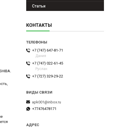
Статьи
КОНТАКТЫ
+7 (747) 647-81-71
Дания
+7 (747) 022-61-45
Руслан
OSHIBA
.
+7 (727) 329-29-22
сть,
apk001@inbox.ru
+77476478171
ие
ется