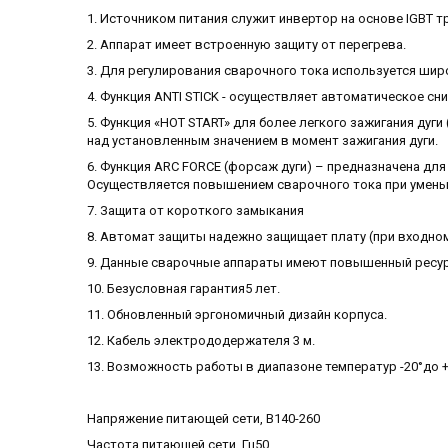
1. Источником питания служит инвертор на основе IGBT 
2. Аппарат имеет встроенную защиту от перегрева.
3. Для регулирования сварочного тока используется ши
4. Функция ANTI STICK - осуществляет автоматическое сн
5. Функция «HOT START» для более легкого зажигания ду
над установленным значением в момент зажигания дуги.
6. Функция ARC FORCE (форсаж дуги) – предназначена дл
Осуществляется повышением сварочного тока при умень
7. Защита от короткого замыкания
8. Автомат защиты надежно защищает плату (при входно
9. Данные сварочные аппараты имеют повышенный ресур
10. Безусловная гарантия5 лет.
11. Обновленный эргономичный дизайн корпуса.
12. Кабель электрододержателя 3 м.
13. Возможность работы в диапазоне температур -20°до 
Напряжение питающей сети, В140-260
Частота питающей сети, Гц50