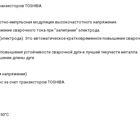
транзисторов TOSHIBA.
ротно-импульсная модуляция высокочастотного напряжения.
ижение сварочного тока при "залипании" электрода.
ги (электрода). Это автоматическое кратковременное повышение свароч
я повышения устойчивости сварочной дуги и лучшей текучести металла.
шении длины дуги.
м напряжении).
с за счет транзисторов TOSHIBA.
+50°С