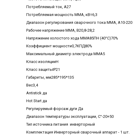
Потребляемый ток, А27
Потребляемая мощность ММА, кВт6,3
Диапазон регулирования сварочного тока MMA, А10-220
Рабочее напряжение ММА, В20,8-28,2
Напряжение холостого хода MMA85ПН (40°C)70%
Коэффициент мощности0,7КПД80%
Максимальный диаметр электрода MMA5
Класс изоляцииH
Класс защитыIP21
Габариты, мм285*195*135
Вес3,4
Antistick да
Hot Start да
Регулируемый форсаж дуги Да
Диапазон температуры эксплуатации, С°-20+50
Тип источника питания инверторный
Комплектация Инверторный сварочный аппарат - 1 шт.