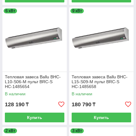
6 кВт
9 кВт
Тепловая завеса Ballu BHC-
Тепловая завеса Ballu BHC-
L10-S06-M пульт BRC-S
L15-S09-M пульт BRC-S
НС-1485654
НС-1485658
В наличии
В наличии
128 190
180 790
₸
₸
Купить
Купить
2 кВт
3 кВт