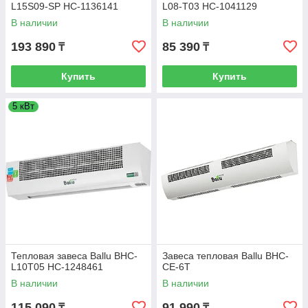
L15S09-SP НС-1136141
L08-T03 НС-1041129
В наличии
В наличии
193 890
85 390
₸
₸
Купить
Купить
5 кВт
Тепловая завеса Ballu BHC-
Завеса тепловая Ballu BHC-
L10T05 НС-1248461
CE-6T
В наличии
В наличии
115 090
91 990
₸
₸