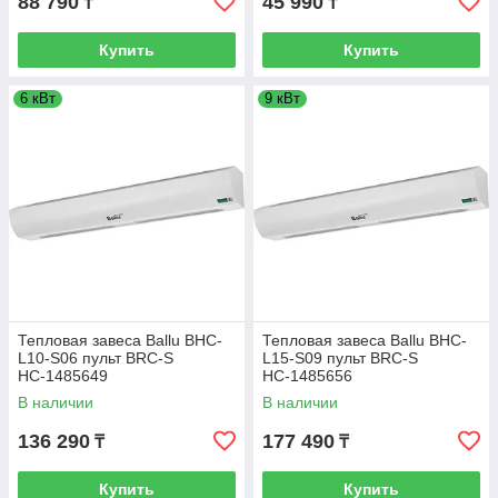
88 790
45 990
₸
₸
Купить
Купить
6 кВт
9 кВт
Тепловая завеса Ballu BHC-
Тепловая завеса Ballu BHC-
L10-S06 пульт BRC-S
L15-S09 пульт BRC-S
НС-1485649
НС-1485656
В наличии
В наличии
136 290
177 490
₸
₸
Купить
Купить