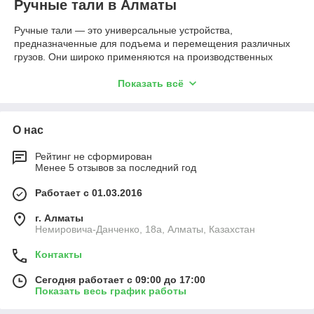
Ручные тали в Алматы
Ручные тали — это универсальные устройства,
предназначенные для подъема и перемещения различных
грузов. Они широко применяются на производственных
площадках, в строительстве и на складах. Эти механизмы
облегчают трудовые процессы, повышая их безопасность и
Показать всё
продуктивность.
Основные особенности ручных талей
О нас
Ручные тали представляют собой компактные механизмы,
работающие за счет физической силы оператора. Их
Рейтинг не сформирован
ключевое преимущество заключается в независимости от
Менее 5 отзывов за последний год
источников питания, что делает их идеальными для
использования в местах без доступа к электричеству.
Работает с 01.03.2016
Существует два основных типа ручных талей:
г. Алматы
Шестеренные ручные тали
Немировича-Данченко, 18а, Алматы, Казахстан
Рычажные ручные тали
Контакты
Преимущества шестеренных талей
Сегодня работает с 09:00 до 17:00
Устройство и принцип работы
Показать весь график работы
Шестеренные тали, такие как
TOR ТРШ (C)
, оснащены