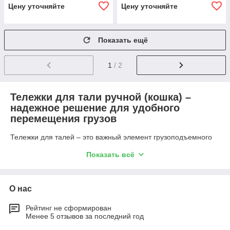
Цену уточняйте
Цену уточняйте
Показать ещё
1
/ 2
Тележки для тали ручной (кошка) –
надежное решение для удобного
перемещения грузов
Тележки для талей – это важный элемент грузоподъемного
оборудования, позволяющий легко и безопасно передвигать
Показать всё
таль вдоль балки. В нашем ассортименте представлены
тележки для тали с механизмом передвижения, которые
обеспечивают плавное движение, повышают удобство
эксплуатации и гарантируют надежность работы в
О нас
промышленных условиях.
Рейтинг не сформирован
Менее 5 отзывов за последний год