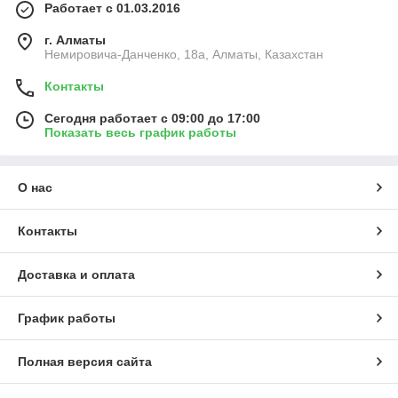
Работает с 01.03.2016
г. Алматы
Немировича-Данченко, 18а, Алматы, Казахстан
Контакты
Сегодня работает с 09:00 до 17:00
Показать весь график работы
О нас
Виды тележек для талей ручных
Контакты
Тележки для талей можно разделить на несколько типов:
Тележка для ручной тали без механизма
Доставка и оплата
передвижения (GCT)
– используется для установки
тали в одном фиксированном положении.
Перемещение осуществляется вручную.
График работы
Тележка для тали с механизмом передвижения
(GCL)
– оснащена приводным механизмом,
Полная версия сайта
позволяющим перемещать груз по двутавровой балке
с минимальными усилиями.